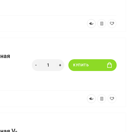
тная
КУПИТЬ
ная V-