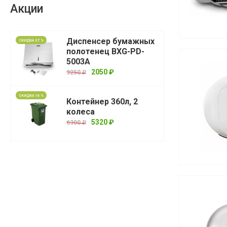
Акции
Диспенсер бумажных
СКИДКА 37 %
полотенец BXG-PD-
5003A
2050 ₽
3250 ₽
СКИДКА 16 %
Контейнер 360л, 2
колеса
5320 ₽
6300 ₽