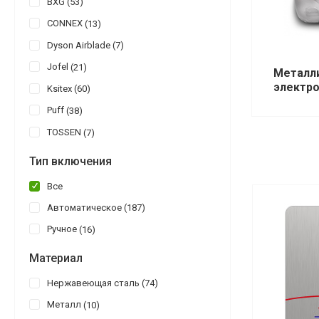
BXG
53
CONNEX
13
Dyson Airblade
7
Jofel
21
Металл
электр
Ksitex
60
Puff
38
TOSSEN
7
Тип включения
Все
Автоматическое
187
Ручное
16
Материал
Нержавеющая сталь
74
Металл
10