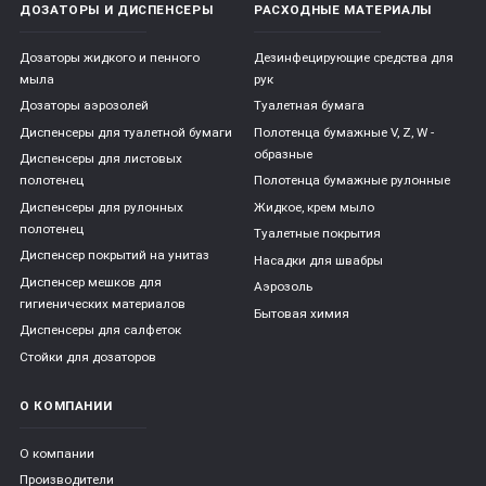
ДОЗАТОРЫ И ДИСПЕНСЕРЫ
РАСХОДНЫЕ МАТЕРИАЛЫ
Дозаторы жидкого и пенного
Дезинфецирующие средства для
мыла
рук
Дозаторы аэрозолей
Туалетная бумага
Диспенсеры для туалетной бумаги
Полотенца бумажные V, Z, W -
образные
Диспенсеры для листовых
полотенец
Полотенца бумажные рулонные
Диспенсеры для рулонных
Жидкое, крем мыло
полотенец
Туалетные покрытия
Диспенсер покрытий на унитаз
Насадки для швабры
Диспенсер мешков для
Аэрозоль
гигиенических материалов
Бытовая химия
Диспенсеры для салфеток
Стойки для дозаторов
О КОМПАНИИ
О компании
Производители