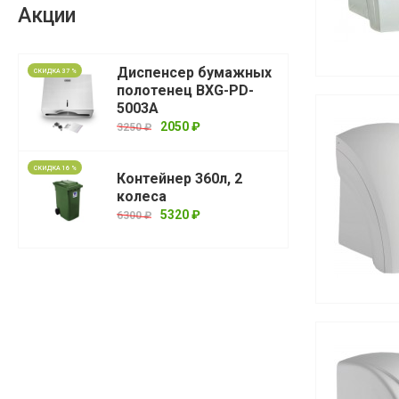
Акции
Диспенсер бумажных
СКИДКА 37 %
полотенец BXG-PD-
5003A
2050 ₽
3250 ₽
СКИДКА 16 %
Контейнер 360л, 2
колеса
5320 ₽
6300 ₽