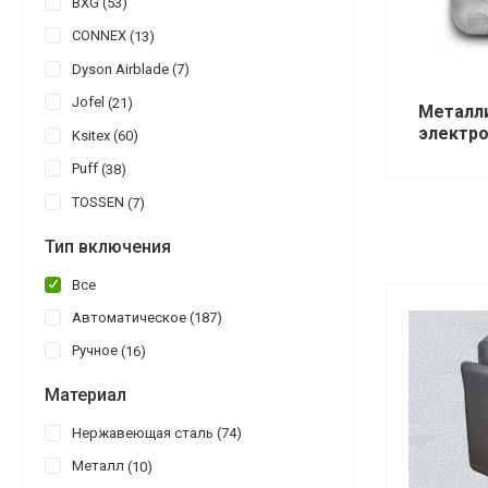
BXG
53
CONNEX
13
Dyson Airblade
7
Jofel
21
Металл
электр
Ksitex
60
Puff
38
TOSSEN
7
Тип включения
Все
Автоматическое
187
Ручное
16
Материал
Нержавеющая сталь
74
Металл
10