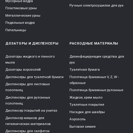
Мусорные ведра
Ручные электросушилки для рук
Пластиковые урны
Металлические урны
Педальные ведра
Пепельницы
ДОЗАТОРЫ И ДИСПЕНСЕРЫ
РАСХОДНЫЕ МАТЕРИАЛЫ
Дозаторы жидкого и пенного
Дезинфецирующие средства для
мыла
рук
Дозаторы аэрозолей
Туалетная бумага
Диспенсеры для туалетной бумаги
Полотенца бумажные V, Z, W -
образные
Диспенсеры для листовых
полотенец
Полотенца бумажные рулонные
Диспенсеры для рулонных
Жидкое, крем мыло
полотенец
Туалетные покрытия
Диспенсер покрытий на унитаз
Насадки для швабры
Диспенсер мешков для
Аэрозоль
гигиенических материалов
Бытовая химия
Диспенсеры для салфеток