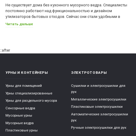
Не существует дома без кухонного мусорного ведра. Специалисты
постоянно работают над функциональностью и дизайном
утилизаторов бытовых отходов. Сейчас они стали удобными в
использовании, приспособленными к установке в шкафу или
Читать дальше
получили такой внешний вид, что их можно смело оставлять на
виду.
Выбор урны для кухни
::after
Выбирать урну для кухни следует по нескольким критериям:
УРНЫ И КОНТЕЙНЕРЫ
ЭЛЕКТРОТОВАРЫ
размер – учитывается образ жизни и число проживающих в
квартире;
Урны для помещений
Сушилки и электросушилки для
рук
Урны специализированные
материал изготовления – урны для кухни производят из
Металлические электросушилки
пластика или металла, они различаются по прочности;
Урны для раздельного мусора
Пластиковые электросушилки
Сенсорные ведра
форма – ведро может быть установлено в шкаф или в угол,
Автоматические электросушилки
Мусорные урны
поэтому оно должно быть соответствующей формы;
рук
Мусорные ведра
Ручные электросушилки для рук
Пластиковые урны
эстетичность – необязательно создавать из контейнера