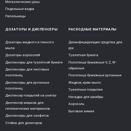
элемент интерьера, но, если он оставлен на виду, то и
Металлические урны
выглядеть должен соответственно;
Педальные ведра
Пепельницы
удобство использования – ведро может быть и самым
простым, с крышкой, но сенсорным или педальным
пользоваться намного удобнее.
ДОЗАТОРЫ И ДИСПЕНСЕРЫ
РАСХОДНЫЕ МАТЕРИАЛЫ
Урны для кухни в интернет-
Дозаторы жидкого и пенного
Дезинфецирующие средства для
мыла
рук
магазине «Экология
Дозаторы аэрозолей
Туалетная бумага
Диспенсеры для туалетной бумаги
Полотенца бумажные V, Z, W -
Сервис»
образные
Диспенсеры для листовых
полотенец
Полотенца бумажные рулонные
Наша компания предлагает разнообразные мусорные ведра для
Диспенсеры для рулонных
Жидкое, крем мыло
кухни от лучших производителей. Благодаря широкому выбору
полотенец
Туалетные покрытия
каждый посетитель сайта может сделать устраивающий его выбор.
Диспенсер покрытий на унитаз
Насадки для швабры
Приглашаем изучить наш каталог и сделать заказ.
Диспенсер мешков для
Аэрозоль
гигиенических материалов
Бытовая химия
Диспенсеры для салфеток
Стойки для дозаторов