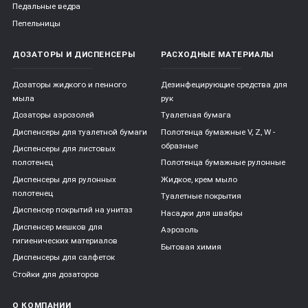
Педальные ведра
Пепельницы
ДОЗАТОРЫ И ДИСПЕНСЕРЫ
РАСХОДНЫЕ МАТЕРИАЛЫ
Дозаторы жидкого и пенного
Дезинфецирующие средства для
мыла
рук
Дозаторы аэрозолей
Туалетная бумага
Диспенсеры для туалетной бумаги
Полотенца бумажные V, Z, W -
образные
Диспенсеры для листовых
полотенец
Полотенца бумажные рулонные
Диспенсеры для рулонных
Жидкое, крем мыло
полотенец
Туалетные покрытия
Диспенсер покрытий на унитаз
Насадки для швабры
Диспенсер мешков для
Аэрозоль
гигиенических материалов
Бытовая химия
Диспенсеры для салфеток
Стойки для дозаторов
О КОМПАНИИ